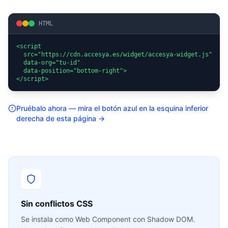
HTML
<script 

  src="https://cdn.accesya.es/widget/accesya-widget.js"

  data-org="tu-id"

  data-position="bottom-right">

</script>
Pruébalo ahora — mira el botón azul en la esquina inferior
derecha de esta página →
Sin conflictos CSS
Se instala como Web Component con Shadow DOM.